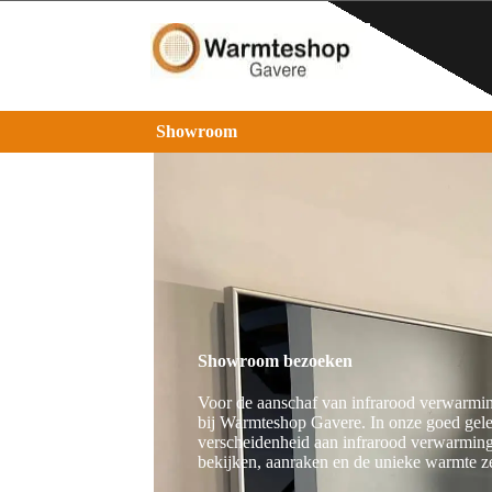
Showroom
Showroom bezoeken
Voor de aanschaf van infrarood verwarmi
bij Warmteshop Gavere. In onze goed gel
verscheidenheid aan infrarood verwarming
bekijken, aanraken en de unieke warmte ze