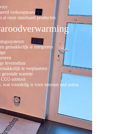
vice
neerd verkoopteam
n al onze standaard producten
fraroodverwarming
mingssysteem
en gemakkelijk te integreren
ign
geuren
ge levensduur
gemakkelijk te verplaatsen
dt gezonde warmte
 CO2-uitstoot
ie, wat voordelig is voor mensen met astma