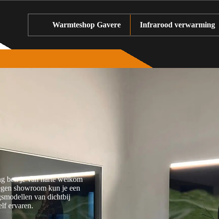
Warmteshop Gavere
Infrarood verwarming
ng ben je van harte welkom
egen showroom kun je een
smodellen van dichtbij
lf ervaren.