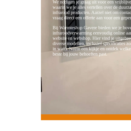
We nodigen je graag uit voor een vrijbli
waarin we je alles vertellen over de duu
infrarood producten. Aarzel niet om conta
vraag direct een offerte aan voor een gepe
Bij Warmteshop Gavere bieden we je bove
infraroodverwarming eenvoudig online aan
website en webshop. Hier vind je uitgebre
diverse modellen, inclusief specificaties z
in watt). Neem een kijkje en ontdek welk
beste bij jouw behoeften past.