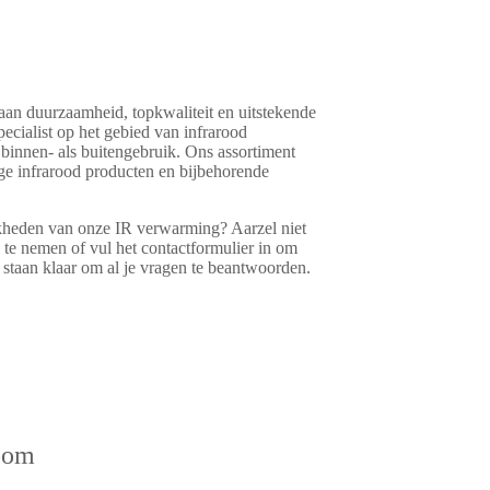
an duurzaamheid, topkwaliteit en uitstekende
pecialist op het gebied van infrarood
binnen- als buitengebruik. Ons assortiment
ige infrarood producten en bijbehorende
kheden van onze IR verwarming? Aarzel niet
 te nemen of vul het contactformulier in om
staan klaar om al je vragen te beantwoorden.
oom