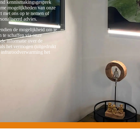
jvend kennismakingsgesprek
rzame mogelijkheden van onze
ct met ons op te nemen of
rsonaliseerd advies.
ndien de mogelijkheid om je
 te schaffen via onze
ide informatie over de
oals het vermogen (uitgedrukt
e infraroodverwarming het