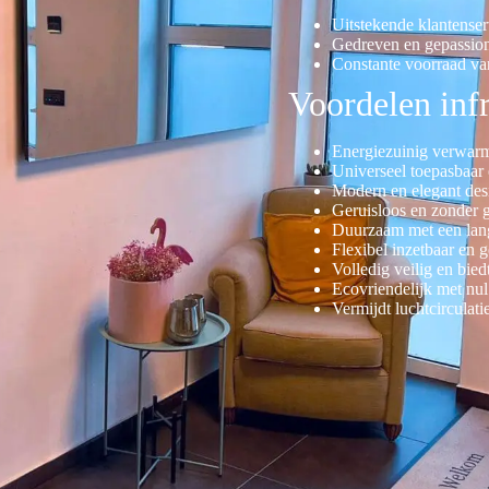
Uitstekende klantenser
Gedreven en gepassio
Constante voorraad va
Voordelen in
Energiezuinig verwar
Universeel toepasbaar 
Modern en elegant des
Geruisloos en zonder 
Duurzaam met een lan
Flexibel inzetbaar en 
Volledig veilig en bie
Ecovriendelijk met nul
Vermijdt luchtcirculat